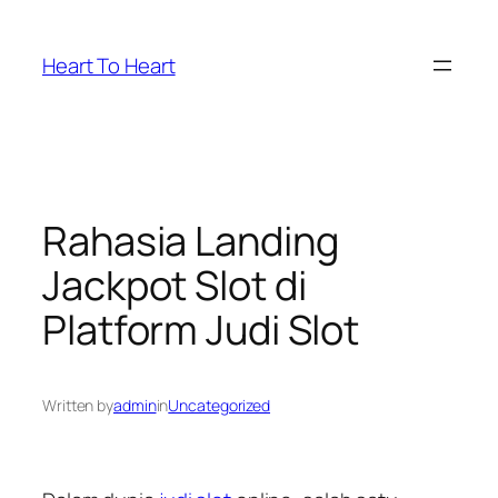
Skip
to
Heart To Heart
content
Rahasia Landing
Jackpot Slot di
Platform Judi Slot
Written by
admin
in
Uncategorized