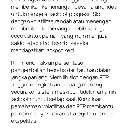
memberikan kemenangan besar jarang, ideal
untuk mengejar jackpot progresif. Slot
dengan volatilitas rendah atau menengah
memberikan kemenangan lebih sering,
cocok untuk pemain yang ingin menjaga
saldo tetap stabil sambil sesekali
mendapatkan jackpot kecil.
RTP menunjukkan persentase
pengembalian teoretis dari taruhan dalam
jangka panjang. Memilih slot dengan RTP
tinggi meningkatkan peluang menang
secara konsisten, meskipun tidak menjamin
jackpot muncul setiap saat. Kombinasi
pemahaman volatilitas dan RTP membantu
pemain menyesuaikan strategi taruhan dan
ekspektasi.