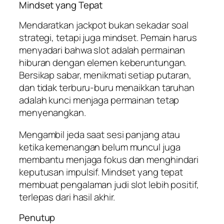
Mindset yang Tepat
Mendaratkan jackpot bukan sekadar soal
strategi, tetapi juga mindset. Pemain harus
menyadari bahwa slot adalah permainan
hiburan dengan elemen keberuntungan.
Bersikap sabar, menikmati setiap putaran,
dan tidak terburu-buru menaikkan taruhan
adalah kunci menjaga permainan tetap
menyenangkan.
Mengambil jeda saat sesi panjang atau
ketika kemenangan belum muncul juga
membantu menjaga fokus dan menghindari
keputusan impulsif. Mindset yang tepat
membuat pengalaman judi slot lebih positif,
terlepas dari hasil akhir.
Penutup