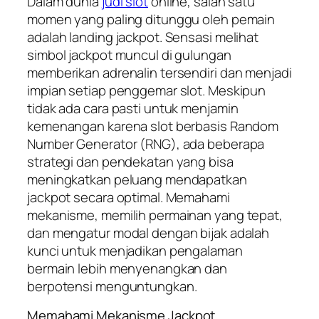
Dalam dunia
judi slot
online, salah satu
momen yang paling ditunggu oleh pemain
adalah landing jackpot. Sensasi melihat
simbol jackpot muncul di gulungan
memberikan adrenalin tersendiri dan menjadi
impian setiap penggemar slot. Meskipun
tidak ada cara pasti untuk menjamin
kemenangan karena slot berbasis Random
Number Generator (RNG), ada beberapa
strategi dan pendekatan yang bisa
meningkatkan peluang mendapatkan
jackpot secara optimal. Memahami
mekanisme, memilih permainan yang tepat,
dan mengatur modal dengan bijak adalah
kunci untuk menjadikan pengalaman
bermain lebih menyenangkan dan
berpotensi menguntungkan.
Memahami Mekanisme Jackpot