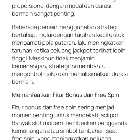
proporsional dengan modal dan durasi
bermain sangat penting.
Beberapa pemain menggunakan strategi
bertahap, mulai dengan taruhan kecil untuk
mengamati pola putaran, lalu meningkatkan
taruhan ketika peluang jackpot terlihat lebih
tinggi. Meskipun tidak menjamin
kemenangan, strategi ini membantu
mengontrol risiko dan memaksimalkan durasi
bermain.
Memanfaatkan Fitur Bonus dan Free Spin
Fitur bonus dan free spin sering menjadi
momen penting untuk mendekati jackpot.
Banyak slot modern memberikan pengganda
kemenangan atau simbol tambahan saat
free spin, yang meningkatkan peluang