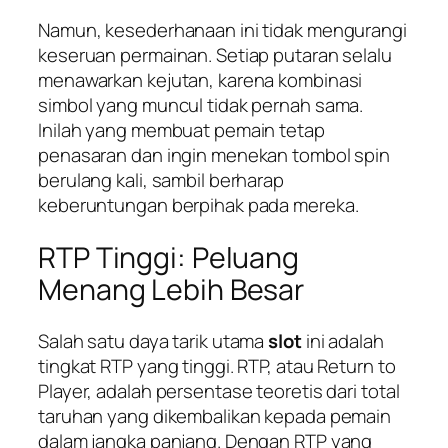
Namun, kesederhanaan ini tidak mengurangi
keseruan permainan. Setiap putaran selalu
menawarkan kejutan, karena kombinasi
simbol yang muncul tidak pernah sama.
Inilah yang membuat pemain tetap
penasaran dan ingin menekan tombol spin
berulang kali, sambil berharap
keberuntungan berpihak pada mereka.
RTP Tinggi: Peluang
Menang Lebih Besar
Salah satu daya tarik utama
slot
ini adalah
tingkat RTP yang tinggi. RTP, atau Return to
Player, adalah persentase teoretis dari total
taruhan yang dikembalikan kepada pemain
dalam jangka panjang. Dengan RTP yang