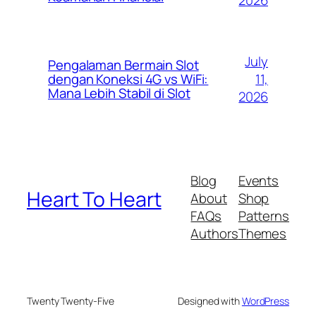
July
Pengalaman Bermain Slot
11,
dengan Koneksi 4G vs WiFi:
Mana Lebih Stabil di Slot
2026
Blog
Events
Heart To Heart
About
Shop
FAQs
Patterns
Authors
Themes
Twenty Twenty-Five
Designed with
WordPress