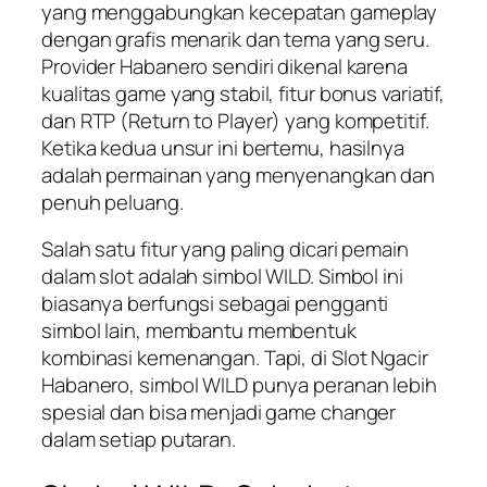
yang menggabungkan kecepatan gameplay
dengan grafis menarik dan tema yang seru.
Provider Habanero sendiri dikenal karena
kualitas game yang stabil, fitur bonus variatif,
dan RTP (Return to Player) yang kompetitif.
Ketika kedua unsur ini bertemu, hasilnya
adalah permainan yang menyenangkan dan
penuh peluang.
Salah satu fitur yang paling dicari pemain
dalam slot adalah simbol WILD. Simbol ini
biasanya berfungsi sebagai pengganti
simbol lain, membantu membentuk
kombinasi kemenangan. Tapi, di Slot Ngacir
Habanero, simbol WILD punya peranan lebih
spesial dan bisa menjadi game changer
dalam setiap putaran.