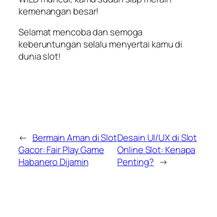
kemenangan besar!
Selamat mencoba dan semoga
keberuntungan selalu menyertai kamu di
dunia slot!
←
Bermain Aman di Slot
Desain UI/UX di Slot
Gacor: Fair Play Game
Online Slot: Kenapa
Habanero Dijamin
Penting?
→