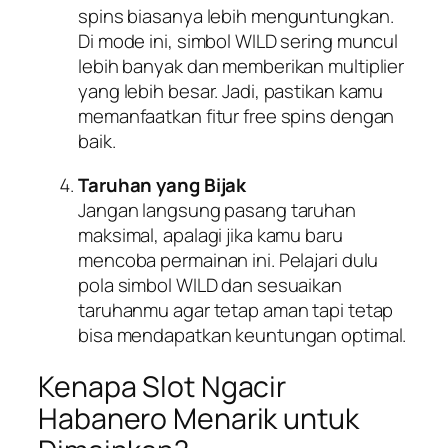
spins biasanya lebih menguntungkan.
Di mode ini, simbol WILD sering muncul
lebih banyak dan memberikan multiplier
yang lebih besar. Jadi, pastikan kamu
memanfaatkan fitur free spins dengan
baik.
Taruhan yang Bijak
Jangan langsung pasang taruhan
maksimal, apalagi jika kamu baru
mencoba permainan ini. Pelajari dulu
pola simbol WILD dan sesuaikan
taruhanmu agar tetap aman tapi tetap
bisa mendapatkan keuntungan optimal.
Kenapa Slot Ngacir
Habanero Menarik untuk