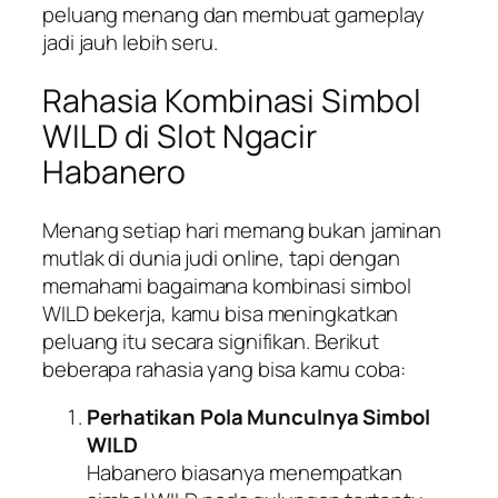
peluang menang dan membuat gameplay
jadi jauh lebih seru.
Rahasia Kombinasi Simbol
WILD di Slot Ngacir
Habanero
Menang setiap hari memang bukan jaminan
mutlak di dunia judi online, tapi dengan
memahami bagaimana kombinasi simbol
WILD bekerja, kamu bisa meningkatkan
peluang itu secara signifikan. Berikut
beberapa rahasia yang bisa kamu coba:
Perhatikan Pola Munculnya Simbol
WILD
Habanero biasanya menempatkan