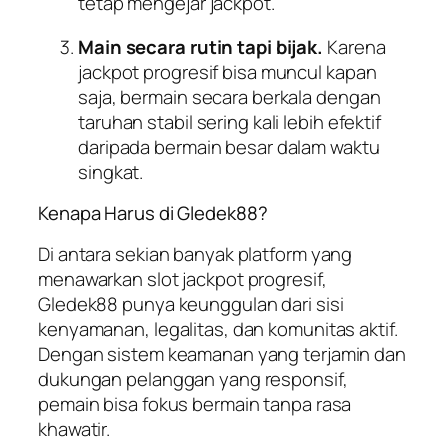
tetap mengejar jackpot.
Main secara rutin tapi bijak.
Karena
jackpot progresif bisa muncul kapan
saja, bermain secara berkala dengan
taruhan stabil sering kali lebih efektif
daripada bermain besar dalam waktu
singkat.
Kenapa Harus di Gledek88?
Di antara sekian banyak platform yang
menawarkan slot jackpot progresif,
Gledek88
punya keunggulan dari sisi
kenyamanan, legalitas, dan komunitas aktif.
Dengan sistem keamanan yang terjamin dan
dukungan pelanggan yang responsif,
pemain bisa fokus bermain tanpa rasa
khawatir.