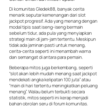
Di komunitas
Gledek88
, banyak cerita
menarik seputar kemenangan dari slot
jackpot progresif. Ada yang menang dengan
modal tipis saat iseng-iseng bermain
sebelum tidur, ada pula yang menyiapkan
strategi main di jam-jam tertentu. Meskipun
tidak ada jaminan pasti untuk menang,
cerita-cerita seperti ini menambah warna
dan semangat di antara para pemain.
Beberapa mitos juga berkembang, seperti
“slot akan lebih mudah menang saat jackpot
mendekati angka kelipatan 100 juta” atau
“main di hari tertentu meningkatkan peluang
menang”. Walau belum terbukti secara
statistik, mitos seperti ini kerap menjadi
bahan obrolan seru di forum komunitas.