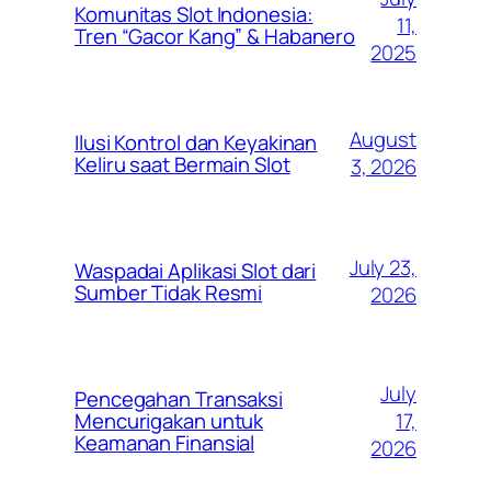
Komunitas Slot Indonesia:
11,
Tren “Gacor Kang” & Habanero
2025
August
Ilusi Kontrol dan Keyakinan
Keliru saat Bermain Slot
3, 2026
July 23,
Waspadai Aplikasi Slot dari
Sumber Tidak Resmi
2026
July
Pencegahan Transaksi
17,
Mencurigakan untuk
Keamanan Finansial
2026