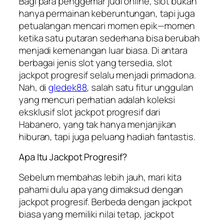
Bagi para penggemar judi online, slot bukan
hanya permainan keberuntungan, tapi juga
petualangan mencari momen epik—momen
ketika satu putaran sederhana bisa berubah
menjadi kemenangan luar biasa. Di antara
berbagai jenis slot yang tersedia, slot
jackpot progresif selalu menjadi primadona.
Nah, di
gledek88
, salah satu fitur unggulan
yang mencuri perhatian adalah koleksi
eksklusif slot jackpot progresif dari
Habanero, yang tak hanya menjanjikan
hiburan, tapi juga peluang hadiah fantastis.
Apa Itu Jackpot Progresif?
Sebelum membahas lebih jauh, mari kita
pahami dulu apa yang dimaksud dengan
jackpot progresif. Berbeda dengan jackpot
biasa yang memiliki nilai tetap, jackpot