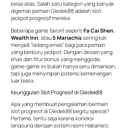
kelas atas. Salah satu kategori yang banyak
digemari pemain
Gledek88
adalah slot
jackpot progresif mereka.
Beberapa game favorit seperti
Fa Cai Shen
,
Wealth Inn
, atau
5 Mariachis
sering kali
menjadi “ladang emas” bagi para pemain
yang berburu jackpot. Dengan desain yang
khas dan fitur bonus yang menggoda,
game-game ini bukan hanya seru dimainkan,
tapi juga menyimpan potensi kemenangan
luar biasa.
Keunggulan Slot Progresif di Gledek88
Apa yang membuat pengalaman bermain
slot progresif di
Gledek88
begitu spesial?
Pertama, tentu saja karena koneksi
langsung dengan sistem resmi Habanero.