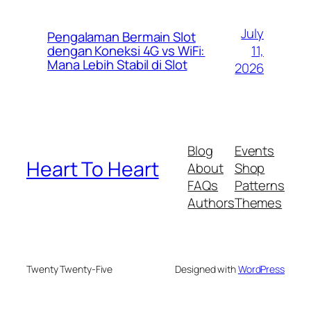
July
Pengalaman Bermain Slot
11,
dengan Koneksi 4G vs WiFi:
Mana Lebih Stabil di Slot
2026
Blog
Events
Heart To Heart
About
Shop
FAQs
Patterns
Authors
Themes
Twenty Twenty-Five
Designed with
WordPress