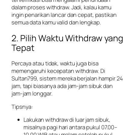
dalam proses withdraw. Jadi, kalau kamu
ingin penarikan lancar dan cepat, pastikan
semua data kamu valid dan lengkap.
2. Pilih Waktu Withdraw yang
Tepat
Percaya atau tidak, waktu juga bisa
memengaruhi kecepatan withdraw. Di
Sultan799, sistem mereka berjalan hampir 24
jam, tapi biasanya ada jam-jam sibuk dan
jam-jam longgar.
Tipsnya:
Lakukan withdraw di luar jam sibuk,
misalnya pagi hari antara pukul 07.00–
10.00 WIB atau malam setelah pukul