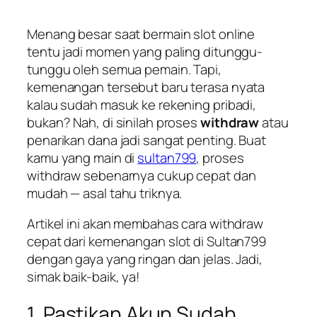
Menang besar saat bermain slot online
tentu jadi momen yang paling ditunggu-
tunggu oleh semua pemain. Tapi,
kemenangan tersebut baru terasa nyata
kalau sudah masuk ke rekening pribadi,
bukan? Nah, di sinilah proses
withdraw
atau
penarikan dana jadi sangat penting. Buat
kamu yang main di
sultan799
, proses
withdraw sebenarnya cukup cepat dan
mudah — asal tahu triknya.
Artikel ini akan membahas cara withdraw
cepat dari kemenangan slot di Sultan799
dengan gaya yang ringan dan jelas. Jadi,
simak baik-baik, ya!
1. Pastikan Akun Sudah