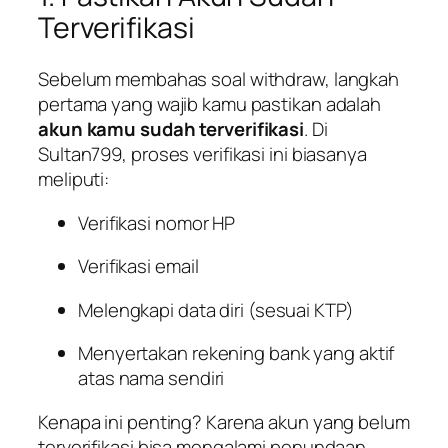
Terverifikasi
Sebelum membahas soal withdraw, langkah
pertama yang wajib kamu pastikan adalah
akun kamu sudah terverifikasi
. Di
Sultan799, proses verifikasi ini biasanya
meliputi:
Verifikasi nomor HP
Verifikasi email
Melengkapi data diri (sesuai KTP)
Menyertakan rekening bank yang aktif
atas nama sendiri
Kenapa ini penting? Karena akun yang belum
terverifikasi bisa mengalami penundaan