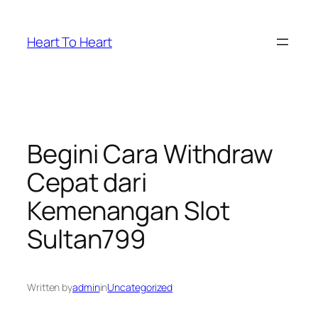
Skip
to
Heart To Heart
content
Begini Cara Withdraw
Cepat dari
Kemenangan Slot
Sultan799
Written by
admin
in
Uncategorized