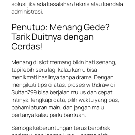
solusi jika ada kesalahan teknis atau kendala
administrasi.
Penutup: Menang Gede?
Tarik Duitnya dengan
Cerdas!
Menang di slot memang bikin hati senang,
tapi lebih seru lagi kalau kamu bisa
menikmati hasilnya tanpa drama. Dengan
mengikuti tips di atas, proses withdraw di
Sultan799 bisa berjalan mulus dan cepat.
Intinya, lengkapi data, pilih waktu yang pas,
pahami aturan main, dan jangan malu
bertanya kalau perlu bantuan.
Semoga keberuntungan terus berpihak